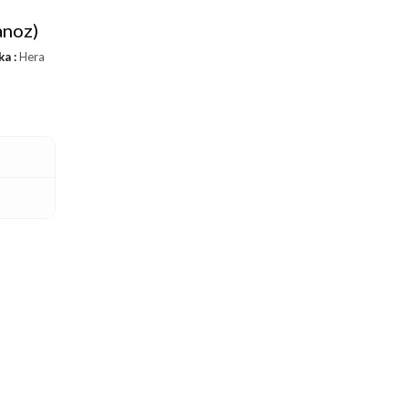
anoz)
ka :
Hera