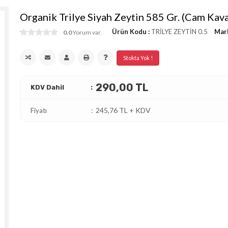
Organik Trilye Siyah Zeytin 585 Gr. (Cam Kav
Ürün Kodu :
TRİLYE ZEYTİN 0.5
Mar
0.0
Yorum var.
Stokta Yok !
290,00 TL
KDV Dahil
245,76 TL + KDV
Fiyatı