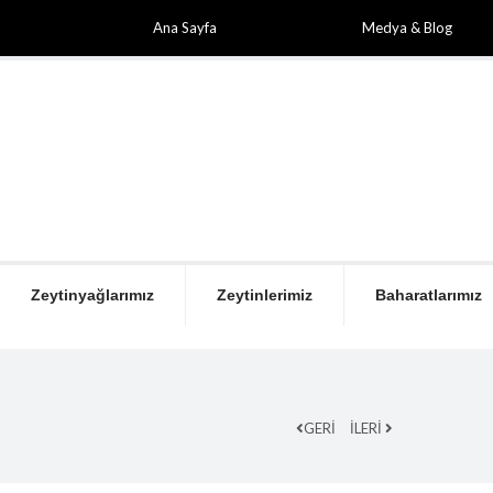
Ana Sayfa
Medya & Blog
Zeytinyağlarımız
Zeytinlerimiz
Baharatlarımız
GERİ
İLERİ