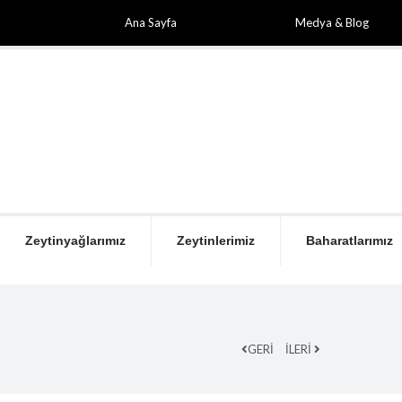
Ana Sayfa
Medya & Blog
Zeytinyağlarımız
Zeytinlerimiz
Baharatlarımız
GERİ
İLERİ