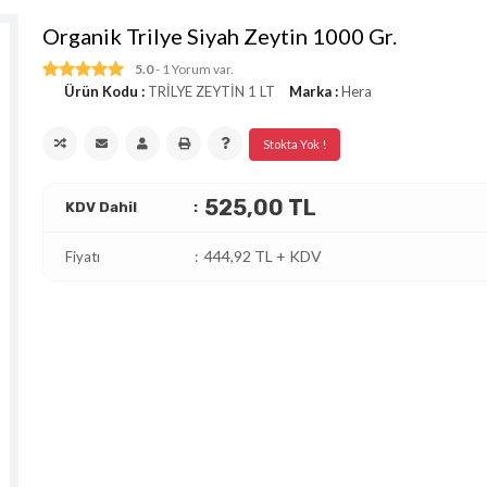
Organik Trilye Siyah Zeytin 1000 Gr.
5.0
- 1 Yorum var.
Ürün Kodu :
TRİLYE ZEYTİN 1 LT
Marka :
Hera
Stokta Yok !
525,00 TL
KDV Dahil
444,92 TL + KDV
Fiyatı