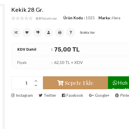
Kekik 28 Gr.
Ürün Kodu :
1025
Marka :
Hera
0.0
Yorum var.
Stokta Var
75,00 TL
KDV Dahil
62,50 TL + KDV
Fiyatı
Sepete Ekle
Hızlı
Satın Al
Instagram
Twitter
Facebook
Google+
Pinte