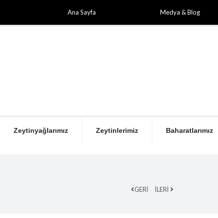
Ana Sayfa
Medya & Blog
Zeytinyağlarımız
Zeytinlerimiz
Baharatlarımız
GERİ
İLERİ