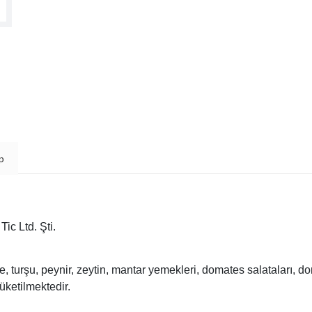
p
ic Ltd. Şti.
e, turşu, peynir, zeytin, mantar yemekleri, domates salataları, d
üketilmektedir.