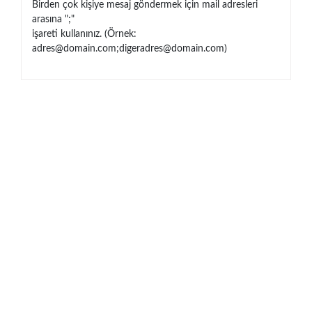
Birden çok kişiye mesaj göndermek için mail adresleri
arasına ";"
işareti kullanınız. (Örnek:
adres@domain.com
;
digeradres@domain.com
)